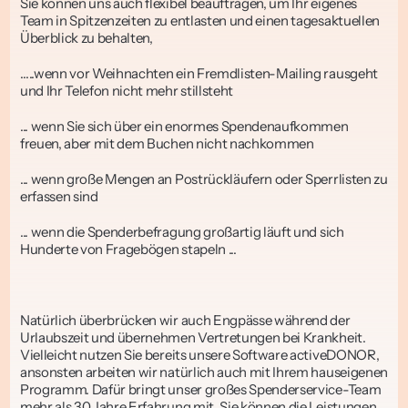
Sie können uns auch flexibel beauftragen, um Ihr eigenes 
Team in Spitzenzeiten zu entlasten und einen tagesaktuellen 
Überblick zu behalten, 
…..wenn vor Weihnachten ein Fremdlisten-Mailing rausgeht 
und Ihr Telefon nicht mehr stillsteht 
... wenn Sie sich über ein enormes Spendenaufkommen 
freuen, aber mit dem Buchen nicht nachkommen 
... wenn große Mengen an Postrückläufern oder Sperrlisten zu 
erfassen sind 
... wenn die Spenderbefragung großartig läuft und sich 
Hunderte von Fragebögen stapeln ... 
Natürlich überbrücken wir auch Engpässe während der 
Urlaubszeit und übernehmen Vertretungen bei Krankheit. 
Vielleicht nutzen Sie bereits unsere Software activeDONOR,
ansonsten arbeiten wir natürlich auch mit Ihrem hauseigenen 
Programm. Dafür bringt unser großes Spenderservice-Team 
mehr als 30 Jahre Erfahrung mit. Sie können die Leistungen 